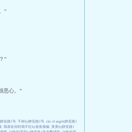
。”
？”
很恶心。”
y静安路1号
千杯by静安路1号
city of angels静安路1
版
我喜欢你时我不红by壶鱼辣椒
美美by静安路1