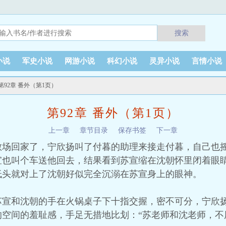
搜索
小说
军史小说
网游小说
科幻小说
灵异小说
言情小说
 第92章 番外（第1页）
第92章 番外（第1页）
上一章
章节目录
保存书签
下一章
散场回家了，宁欣扬叫了付暮的助理来接走付暮，自己也
宣也叫个车送他回去，结果看到苏宣缩在沈朝怀里闭着眼
低头就对上了沈朝好似完全沉溺在苏宣身上的眼神。
苏宣和沈朝的手在火锅桌子下十指交握，密不可分，宁欣
空间的羞耻感，手足无措地比划：“苏老师和沈老师，不