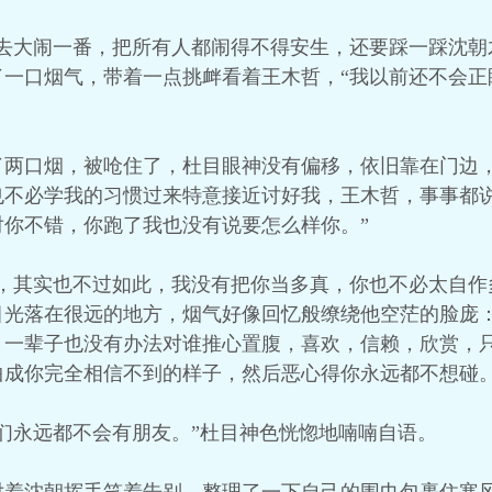
去大闹一番，把所有人都闹得不得安生，还要踩一踩沈朝
了一口烟气，带着一点挑衅看着王木哲，“我以前还不会正
了两口烟，被呛住了，杜目眼神没有偏移，依旧靠在门边，
也不必学我的习惯过来特意接近讨好我，王木哲，事事都
你不错，你跑了我也没有说要怎么样你。”
，其实也不过如此，我没有把你当多真，你也不必太自作
目光落在很远的地方，烟气好像回忆般缭绕他空茫的脸庞：
，一辈子也没有办法对谁推心置腹，喜欢，信赖，欣赏，
曲成你完全相信不到的样子，然后恶心得你永远都不想碰。
们永远都不会有朋友。”杜目神色恍惚地喃喃自语。