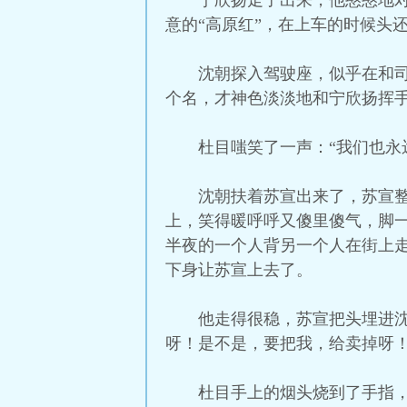
宁欣扬走了出来，他憨憨地
意的“高原红”，在上车的时候头
沈朝探入驾驶座，似乎在和
个名，才神色淡淡地和宁欣扬挥
杜目嗤笑了一声：“我们也永
沈朝扶着苏宣出来了，苏宣
上，笑得暖呼呼又傻里傻气，脚一
半夜的一个人背另一个人在街上
下身让苏宣上去了。
他走得很稳，苏宣把头埋进
呀！是不是，要把我，给卖掉呀！
杜目手上的烟头烧到了手指，