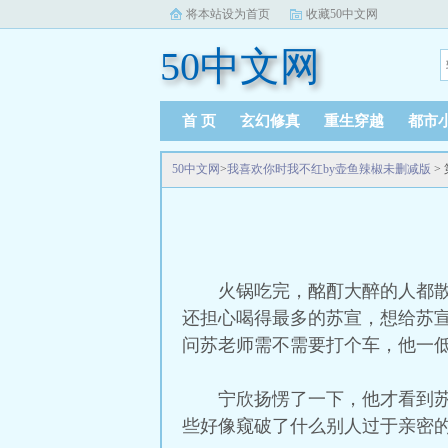
将本站设为首页
收藏50中文网
50中文网
首 页
玄幻修真
重生穿越
都市
50中文网
>
我喜欢你时我不红by壶鱼辣椒未删减版
>
火锅吃完，酩酊大醉的人都
还担心喝得最多的苏宣，想给苏
问苏老师需不需要打个车，他一
宁欣扬愣了一下，他才看到
些好像窥破了什么别人过于亲密的