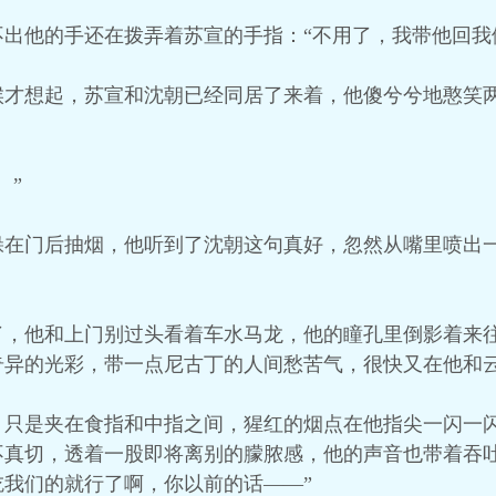
出他的手还在拨弄着苏宣的手指：“不用了，我带他回我
候才想起，苏宣和沈朝已经同居了来着，他傻兮兮地憨笑两
。”
躲在门后抽烟，他听到了沈朝这句真好，忽然从嘴里喷出
了，他和上门别过头看着车水马龙，他的瞳孔里倒影着来
奇异的光彩，带一点尼古丁的人间愁苦气，很快又在他和
，只是夹在食指和中指之间，猩红的烟点在他指尖一闪一
不真切，透着一股即将离别的朦脓感，他的声音也带着吞吐
我们的就行了啊，你以前的话——”