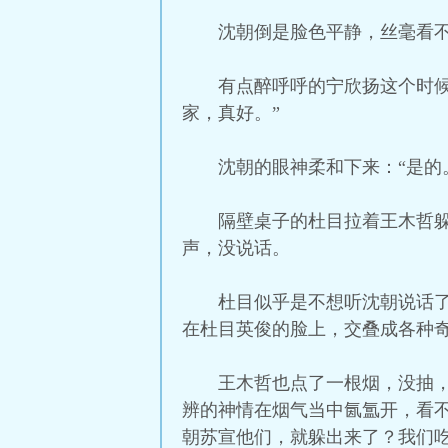
沈朝倒是脸色平静，丝毫看不
有点醉呼呼的宁欣扬这个时
家，真好。”
沈朝的眼神柔和下来：“是的
隔壁桌子的杜目拉着王木哲
声，没说话。
杜目似乎是不想听沈朝说话
在杜目英俊的脸上，交叠成各种
王木哲也点了一根烟，没抽
辨的神情在烟气当中氤氲开，看
朝苏宣他们，就躲出来了？我们吃