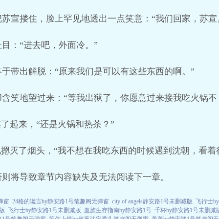
苏宣搂住，脸上罕见地透出一点笑意：“我们回家，苏宣
目：“进去吧，外面冷。”
于带出解脱：“原来我们是可以有这些东西的啊。”
含笑地望过来：“等我出狱了，你愿意过来接我吃火锅不
笑了起来，“还是火锅和热茶？”
地摁灭了烟头，“我不想在我吃东西的时候遇到沈朝，看着
否则将导致章节内容缺失及无法阅读下一章。
弹窗
24格的谎言by静安路1号笔趣阁无弹窗
city of angels静安路1号未删减版
飞行士b
版
飞行士by静安路1号未删减版
血族生存指南by静安路1号
千杯by静安路1号未删减