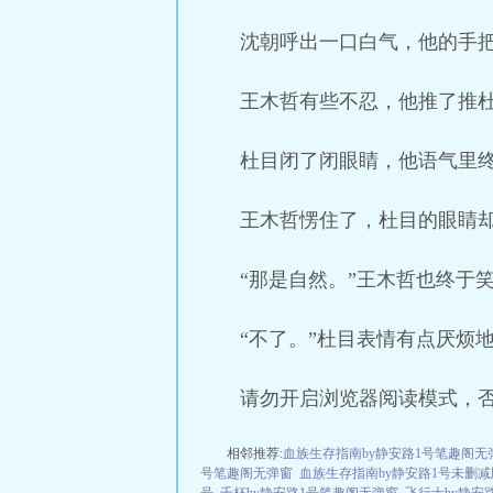
沈朝呼出一口白气，他的手把
王木哲有些不忍，他推了推杜
杜目闭了闭眼睛，他语气里终
王木哲愣住了，杜目的眼睛却
“那是自然。”王木哲也终于
“不了。”杜目表情有点厌烦
请勿开启浏览器阅读模式，
相邻推荐:
血族生存指南by静安路1号笔趣阁无
号笔趣阁无弹窗
血族生存指南by静安路1号未删减