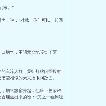
们家。”
声，说：“对哦，你们可以一起回
一口烟气，不明意义地哼笑了两
往的车流人群，霓虹灯牌闪烁投射
云洁莹相似的天真眉眼间散去。
闪，烟气寥寥升起，他脸上复杂难
香烟熏出来的哑：“怎么一看到沈