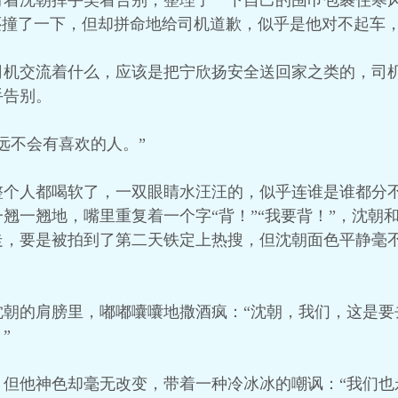
对着沈朝挥手笑着告别，整理了一下自己的围巾包裹住寒
还撞了一下，但却拼命地给司机道歉，似乎是他对不起车
司机交流着什么，应该是把宁欣扬安全送回家之类的，司
手告别。
远不会有喜欢的人。”
整个人都喝软了，一双眼睛水汪汪的，似乎连谁是谁都分
翘一翘地，嘴里重复着一个字“背！”“我要背！”，沈朝
走，要是被拍到了第二天铁定上热搜，但沈朝面色平静毫
沈朝的肩膀里，嘟嘟囔囔地撒酒疯：“沈朝，我们，这是要
”
但他神色却毫无改变，带着一种冷冰冰的嘲讽：“我们也