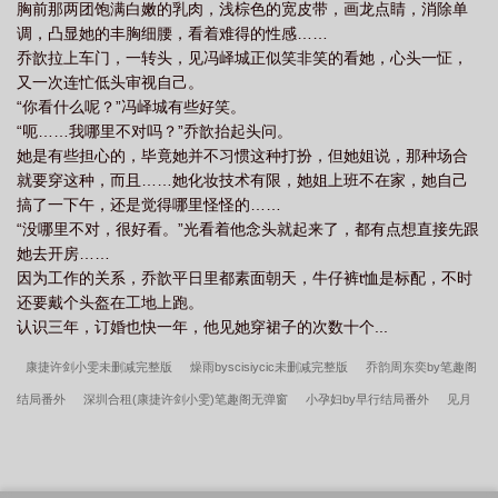
胸前那两团饱满白嫩的乳肉，浅棕色的宽皮带，画龙点睛，消除单
调，凸显她的丰胸细腰，看着难得的性感……
乔歆拉上车门，一转头，见冯峄城正似笑非笑的看她，心头一怔，
又一次连忙低头审视自己。
“你看什么呢？”冯峄城有些好笑。
“呃……我哪里不对吗？”乔歆抬起头问。
她是有些担心的，毕竟她并不习惯这种打扮，但她姐说，那种场合
就要穿这种，而且……她化妆技术有限，她姐上班不在家，她自己
搞了一下午，还是觉得哪里怪怪的……
“没哪里不对，很好看。”光看着他念头就起来了，都有点想直接先跟
她去开房……
因为工作的关系，乔歆平日里都素面朝天，牛仔裤t恤是标配，不时
还要戴个头盔在工地上跑。
认识三年，订婚也快一年，他见她穿裙子的次数十个...
康捷许剑小雯未删减完整版
燥雨byscisiycic未删减完整版
乔韵周东奕by笔趣阁
结局番外
深圳合租(康捷许剑小雯)笔趣阁无弹窗
小孕妇by早行结局番外
见月
byscisiycic结局番外
深圳合租(康捷许剑小雯)结局番外
小孕妇by早行未删减完整
版
溺海byscisiycic笔趣阁无弹窗
燥雨byscisiycic结局番外
见月byscisiycic笔
趣阁无弹窗
女儿舍友柳倩倩笔趣阁无弹窗
燥雨byscisiycic笔趣阁无弹窗
溺海