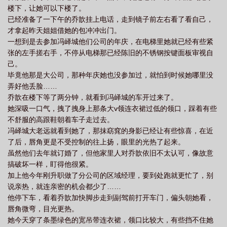
楼下，让她可以下楼了。
已经准备了一下午的乔歆挂上电话，走到镜子前左右看了看自己，
才拿起昨天姐姐借她的包冲冲出门。
一想到是去参加冯峄城他们公司的年庆，在电梯里她就已经有些紧
张的左手搓右手，不停从电梯那已经陈旧的不锈钢按键面板审视自
己。
毕竟他那是大公司，那种年庆她也没参加过，就怕到时候她哪里没
弄好他丢脸……
乔歆在楼下等了两分钟，就看到冯峄城的车开过来了。
她深吸一口气，拽了拽身上那条大v领连衣裙过低的领口，踩着有些
不舒服的高跟鞋朝着车子走过去。
冯峄城大老远就看到她了，那抹窈窕的身影已经让有些惊喜，在近
了后，唇角更是不受控制的往上扬，眼里的光热了起来。
虽然他们去年就订婚了，但他家里人对乔歆依旧不太认可，像故意
搞破坏一样，盯得他很紧。
加上他今年刚升职做了分公司的区域经理，要到处跑就更忙了，别
说亲热，就连亲密的机会都少了……
他停下车，看着乔歆加快脚步走到副驾前打开车门，偏头朝她看，
唇角微弯，目光更热。
她今天穿了条墨绿色的宽吊带连衣裙，领口比较大，有些挡不住她