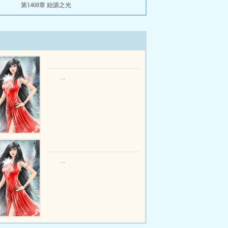
第1468章 始源之光
...
...