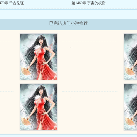
470章 千古见证
第1469章 宇宙的权衡
已完结热门小说推荐
...
...