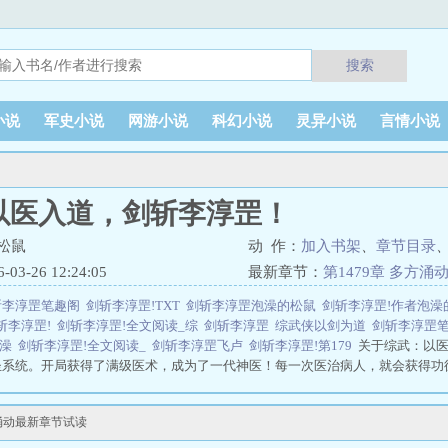
搜索
小说
军史小说
网游小说
科幻小说
灵异小说
言情小说
以医入道，剑斩李淳罡！
松鼠
动 作：
加入书架
、
章节目录
3-26 12:24:05
最新章节：
第1479章 多方涌
斩李淳罡笔趣阁
剑斩李淳罡!TXT
剑斩李淳罡泡澡的松鼠
剑斩李淳罡!作者泡
斩李淳罡!
剑斩李淳罡!全文阅读_综
剑斩李淳罡
综武侠以剑为道
剑斩李淳罡
泡澡
剑斩李淳罡!全文阅读_
剑斩李淳罡飞卢
剑斩李淳罡!第179
关于综武：以
圣系统。开局获得了满级医术，成为了一代神医！每一次医治病人，就会获得功
万点功德，系统奖励！”“叮！宿主医治了司理理，任务完成，获得一万点功德
获得一万点功德，系统奖励！”……当所有人都已以为叶霖只会医术时。没想到
涌动最新章节试读
涌入人间，掠夺人间气运。叶霖一人一剑，斩数千仙人与剑下。综武：以医入道