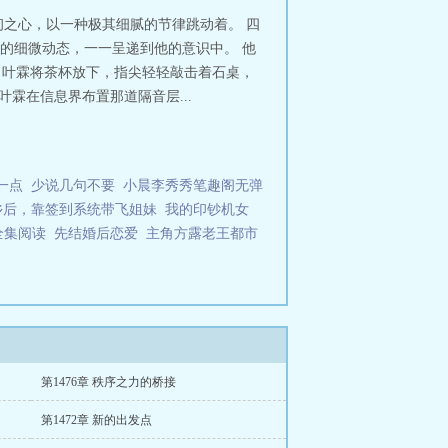
之心，以一种极其细腻的节律跳动着。 四
的细微动态，一一呈递到他的意识中。 他
 叶霖将茶杯放下，指尖轻轻敲击着石桌，
霖在信息界布置那道隔音层...
一点
少说几句不要
小晨李秀秀笔趣阁无弹
乡后，靠签到系统带飞姐妹
我的印钞机女
全集阅读
先结婚后恋爱
主角方露老王都市
第1476章 秩序之力的桥接
第1472章 新的出发点