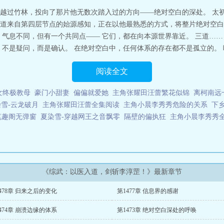
越过竹林，投向了那片他无数次踏入过的方向——绝对空白的深处。 太初
道来自第四层节点的始源感知，正在以他最熟悉的方式，将整片绝对空白
，气息不同，但有一个共同点—— 它们，都在向本源世界靠近。 三道……
不是疑问，而是确认。 在绝对空白中，任何体系的存在都不是孤立的。 叶
阅读全文
女终极教母
豪门小甜妻
偏偏就爱她
主角张耀田汪蕾繁花似锦
离柯南远
雪-云龙破月
主角张耀田汪蕾全集阅读
主角小晨李秀秀危险的关系
下
笔趣阁无弹窗
夏染雪-穿越网王之音飘零
隔壁的偏执狂
主角小晨李秀秀
《综武：以医入道，剑斩李淳罡！》最新章节
478章 归来之后的变化
第1477章 信息界的感谢
474章 崩溃边缘的体系
第1473章 绝对空白深处的呼唤